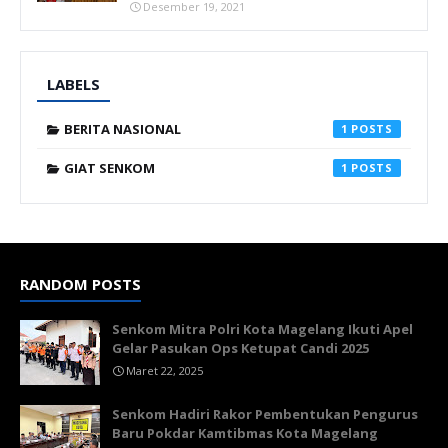
Desember 19, 2021
LABELS
BERITA NASIONAL
1
GIAT SENKOM
1
RANDOM POSTS
Senkom Mitra Polri Kota Magelang Ikuti Apel
Gelar Pasukan Ops Ketupat Candi 2025
Maret 22, 2025
Senkom Hadiri Rakor Pembentukan Pengurus
Baru Pokdar Kamtibmas Kota Magelang