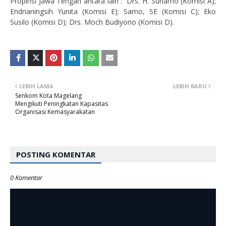
Propinsi Jawa Tengah antara lain : Drs. H. Sunarno (Komisi A);
Endrianingsih Yunita (Komisi E); Sarno, SE (Komisi C); Eko
Susilo (Komisi D); Drs. Moch Budiyono (Komisi D).
LEBIH LAMA
LEBIH BARU
Senkom Kota Magelang
Mengikuti Peningkatan Kapasitas
Organisasi Kemasyarakatan
POSTING KOMENTAR
0 Komentar