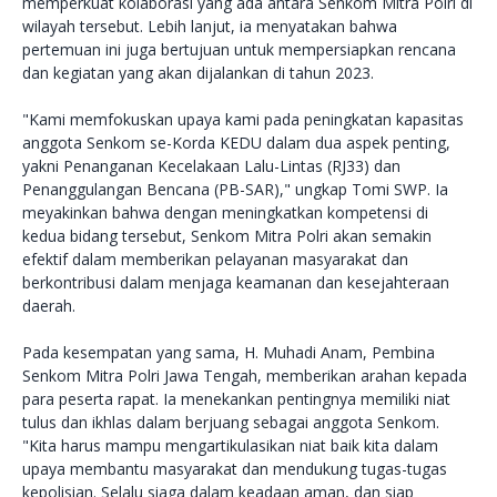
memperkuat kolaborasi yang ada antara Senkom Mitra Polri di
wilayah tersebut. Lebih lanjut, ia menyatakan bahwa
pertemuan ini juga bertujuan untuk mempersiapkan rencana
dan kegiatan yang akan dijalankan di tahun 2023.
"Kami memfokuskan upaya kami pada peningkatan kapasitas
anggota Senkom se-Korda KEDU dalam dua aspek penting,
yakni Penanganan Kecelakaan Lalu-Lintas (RJ33) dan
Penanggulangan Bencana (PB-SAR)," ungkap Tomi SWP. Ia
meyakinkan bahwa dengan meningkatkan kompetensi di
kedua bidang tersebut, Senkom Mitra Polri akan semakin
efektif dalam memberikan pelayanan masyarakat dan
berkontribusi dalam menjaga keamanan dan kesejahteraan
daerah.
Pada kesempatan yang sama, H. Muhadi Anam, Pembina
Senkom Mitra Polri Jawa Tengah, memberikan arahan kepada
para peserta rapat. Ia menekankan pentingnya memiliki niat
tulus dan ikhlas dalam berjuang sebagai anggota Senkom.
"Kita harus mampu mengartikulasikan niat baik kita dalam
upaya membantu masyarakat dan mendukung tugas-tugas
kepolisian. Selalu siaga dalam keadaan aman, dan siap