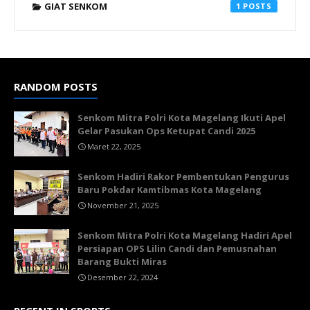
GIAT SENKOM
1
RANDOM POSTS
Senkom Mitra Polri Kota Magelang Ikuti Apel
Gelar Pasukan Ops Ketupat Candi 2025
Maret 22, 2025
Senkom Hadiri Rakor Pembentukan Pengurus
Baru Pokdar Kamtibmas Kota Magelang
November 21, 2025
Senkom Mitra Polri Kota Magelang Hadiri Apel
Persiapan OPS Lilin Candi dan Pemusnahan
Barang Bukti Miras
Desember 22, 2024